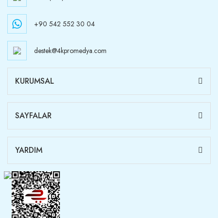
+90 542 552 30 04
destek@4kpromedya.com
KURUMSAL
SAYFALAR
YARDIM