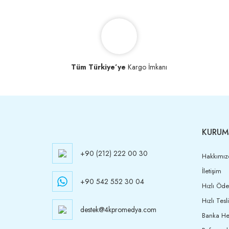
Tüm Türkiye’ye
Kargo İmkanı
KURUM
+90 (212) 222 00 30
Hakkımız
İletişim
+90 542 552 30 04
Hızlı Öd
Hızlı Tesl
destek@4kpromedya.com
Banka Hes