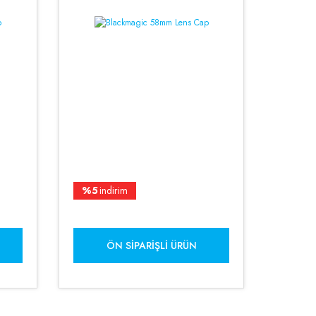
%5
indirim
ÖN SIPARIŞLI ÜRÜN