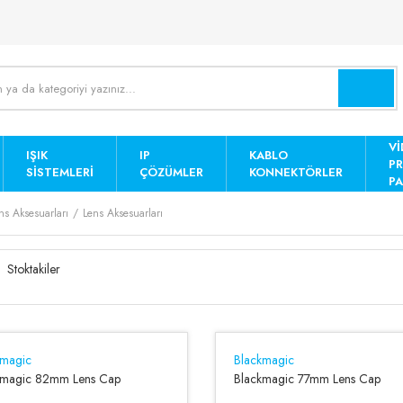
Vİ
IŞIK
IP
KABLO
P
SISTEMLERI
ÇÖZÜMLER
KONNEKTÖRLER
PA
ns Aksesuarları
Lens Aksesuarları
Stoktakiler
kmagic
Blackmagic
kmagic 82mm Lens Cap
Blackmagic 77mm Lens Cap