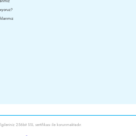
arımız
ıyoruz?
klarımız
ilgileriniz 256bit SSL sertifikası ile korunmaktadır.