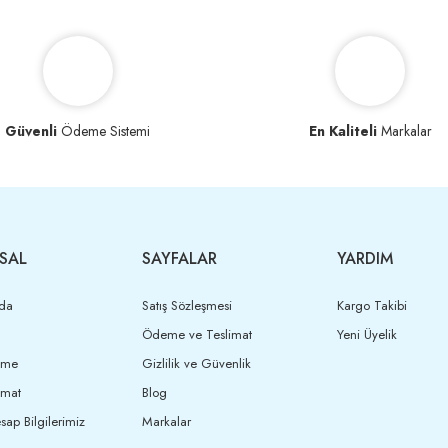
Güvenli
Ödeme Sistemi
En Kaliteli
Markalar
SAL
SAYFALAR
YARDIM
da
Satış Sözleşmesi
Kargo Takibi
Ödeme ve Teslimat
Yeni Üyelik
eme
Gizlilik ve Güvenlik
imat
Blog
ap Bilgilerimiz
Markalar