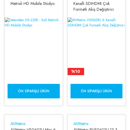
Matrixli HD Mobile Stüdyo
Kanallı SDIHDMI Çok
Formatlı Akış Değiştirici
%10
ÖN SIPARIŞLI ÜRÜN
ÖN SIPARIŞLI ÜRÜN
AVMatrix
AVMatrix
AVMatrix VS0601U Mini 6
AVMatrix PVS0613U 13,3