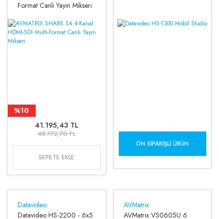
Format Canlı Yayın Mikseri
%10
41.195,43 TL
45.772,70 TL
ÖN SIPARIŞLI ÜRÜN
SEPETE EKLE
Datavideo
AVMatrix
Datavideo HS-2200 - 6x5
AVMatrix VS0605U 6